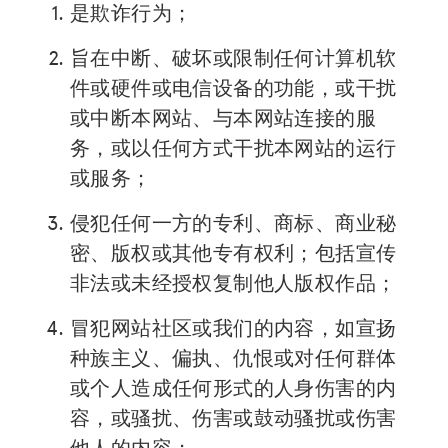
是欺诈行为；
活动
旨在中断、破坏或限制任何计算机软
法律咨询处
件或硬件或电信设备的功能，或干扰
或中断本网站、与本网站连接的服
关于我们
务，或以任何方式干扰本网站的运行
捐赠
或服务；
侵犯任何一方的专利、商标、商业秘
登录
密、版权或其他专有权利；包括宣传
非法或未经授权复制他人版权作品；
加入我们
冒犯网站社区或我们的内容，如宣扬
种族主义、偏执、仇恨或对任何群体
或个人造成任何形式的人身伤害的内
容，或骚扰、伤害或鼓动骚扰或伤害
他人的内容；