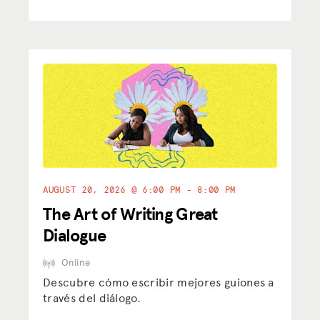
RECURSOS
CUBO
CHISPA
BLOG
DISFRUTA DE LAS VENTAJAS
CENTRO DE IMPUESTOS
EVENTOS
AUGUST 20, 2026 @ 6:00 PM - 8:00 PM
The Art of Writing Great
ASESORAMIENTO JURÍDICO
Dialogue
QUIÉNES SOMOS
Online
Descubre cómo escribir mejores guiones a
Donar
través del diálogo.